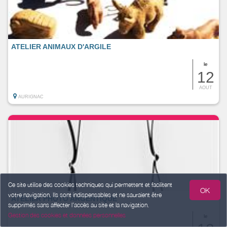
ATELIER ANIMAUX D'ARGILE
le
12
AOUT
AURIGNAC
Ce site utilise des cookies techniques qui permettent et facilitent
OK
votre navigation. Ils sont indispensables et ne sauraient être
ATELIER PHOTO ARGENTIQUE
supprimés sans affecter l’accès au site et la navigation.
Gestion des cookies et données personnelles
le