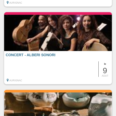
AURIGNAC
CONCERT - ALBERI SONORI
le
9
AOUT
AURIGNAC