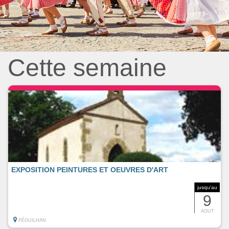
Cette semaine
EXPOSITION PEINTURES ET OEUVRES D'ART
jusqu'au
9
AOUT
PÉGUILHAN