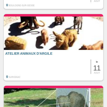
AOUT
BOULOGNE-SUR-GESSE
ATELIER ANIMAUX D'ARGILE
le
11
AOUT
AURIGNAC