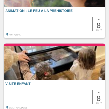
ANIMATION : LE FEU À LA PRÉHISTOIRE
le
8
AOUT
AURIGNAC
VISITE ENFANT
le
8
AOUT
SAINT-GAUDENS