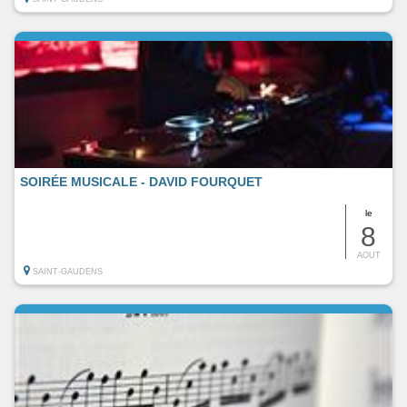
SOIRÉE MUSICALE - DAVID FOURQUET
le
8
AOUT
SAINT-GAUDENS