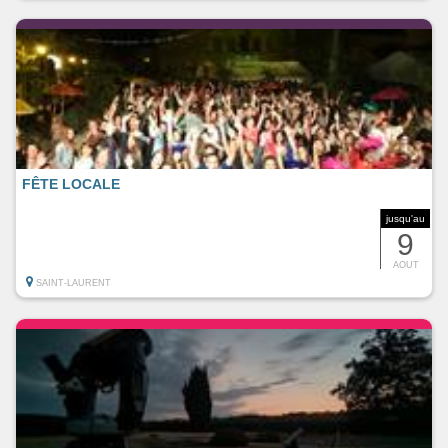
FÊTE LOCALE
jusqu'au
9
AOUT
SAINT-LAURENT