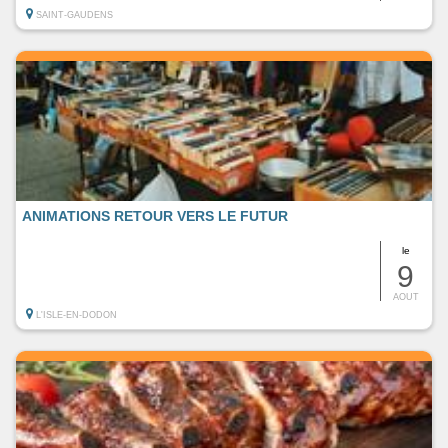
SAINT-GAUDENS
ANIMATIONS RETOUR VERS LE FUTUR
le
9
AOUT
L'ISLE-EN-DODON