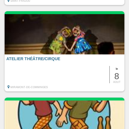
SAINT-FRAJOU
ATELIER THÉÂTRE/CIRQUE
le
8
AOUT
MIRAMONT-DE-COMMINGES