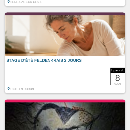
BOULOGNE-SUR-GESSE
STAGE D’ÉTÉ FELDENKRAIS 2 JOURS
à partir du
8
AOUT
L'ISLE-EN-DODON