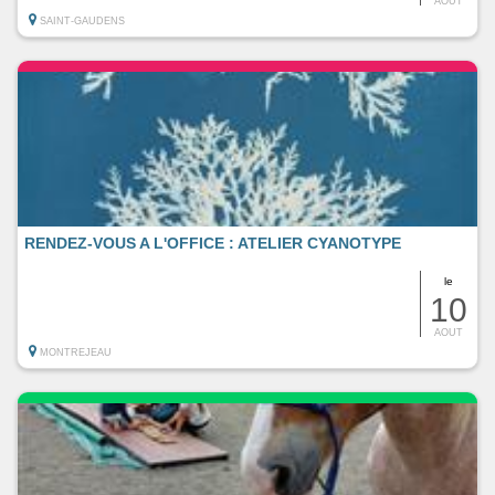
AOUT
SAINT-GAUDENS
RENDEZ-VOUS A L'OFFICE : ATELIER CYANOTYPE
le
10
AOUT
MONTREJEAU